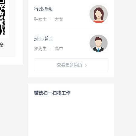
行政/后勤
钟女士
·
大专
技工/普工
息
罗先生
·
高中
查看更多简历
微信扫一扫找工作