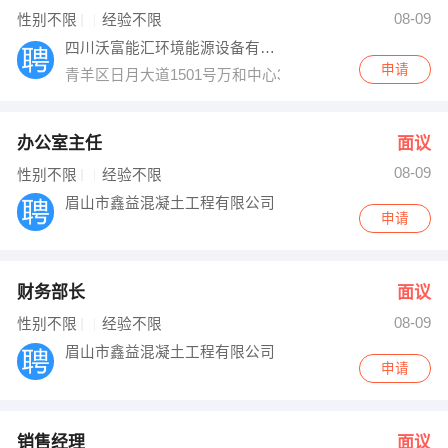
08-09
性别不限
经验不限
出纳
保险
四川沃富能汇环境能源设备有限公司
申请
编辑
法律
青羊区日月大道1501号万和中心3栋1009
保洁
贸易采购
办公室主任
面议
跟单
理财顾问
08-09
性别不限
经验不限
眉山市鑫益混凝土工程有限公司
其他职位
申请
财务部长
面议
08-09
性别不限
经验不限
眉山市鑫益混凝土工程有限公司
申请
销售经理
面议