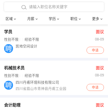
4000-5000元
本科
行政后勤
建筑装潢
确定
区域
月薪
学历
职位
更多
5000-8000元
硕士
销售岗位
教师
学员
面议
8000-12000元
博士
文员
护士
08-09
性别不限
经验不限
12000-20000元
财务会计
传单派发
凯地空间设计
申请
其他
超市零售
促销导购
机械技术员
面议
网络IT
保健按摩
08-09
性别不限
经验不限
快递员
前台接待
四川丹甫环境科技有限公司
申请
四川省眉山市青神县丹甫工业园
收银员
技术员/工程师
水电/机修
部门经理
会计助理
面议